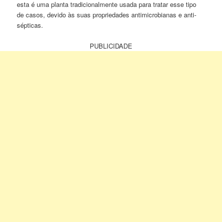
esta é uma planta tradicionalmente usada para tratar esse tipo
de casos, devido às suas propriedades antimicrobianas e anti-
sépticas.
PUBLICIDADE