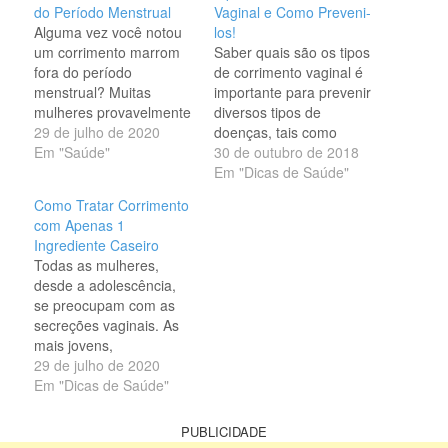
do Período Menstrual
Vaginal e Como Preveni-
Alguma vez você notou
los!
um corrimento marrom
Saber quais são os tipos
fora do período
de corrimento vaginal é
menstrual? Muitas
importante para prevenir
mulheres provavelmente
diversos tipos de
se depararam com esse
29 de julho de 2020
doenças, tais como
fenômeno. Felizmente,
Em "Saúde"
infecções vaginais. O
30 de outubro de 2018
você não precisa se
Corrimento vaginal é o
Em "Dicas de Saúde"
preocupar muito com
nome dado à secreção
Como Tratar Corrimento
isso. Na maioria dos
de fluidos através da
com Apenas 1
casos, existem
vagina. O Corrimento
Ingrediente Caseiro
explicações bastante
vaginal pode ser algo
Todas as mulheres,
razoáveis ​​para esse
completamente normal
desde a adolescência,
aspecto! A melhor arma
ou um sinal de doença
se preocupam com as
neste assunto é o
ginecológica. Além
secreções vaginais. As
conhecimento. Quando
disso,…
mais jovens,
o corrimento…
principalmente, ficam
29 de julho de 2020
envergonhadas e com
Em "Dicas de Saúde"
dúvidas sobre a
necessidade de procurar
PUBLICIDADE
um médico. É preciso