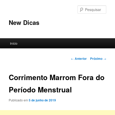
Pular
para
Pesqu
o
conteúdo
New Dicas
principal
Menu
Início
principal
Navegação
←
Anterior
Próximo
→
de
posts
Corrimento Marrom Fora do
Período Menstrual
Publicado em
5 de junho de 2019