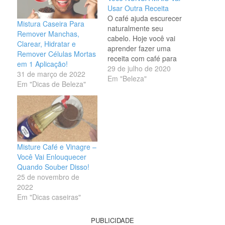
Usar Outra Receita
O café ajuda escurecer
Mistura Caseira Para
naturalmente seu
Remover Manchas,
cabelo. Hoje você vai
Clarear, Hidratar e
aprender fazer uma
Remover Células Mortas
receita com café para
em 1 Aplicação!
pintar seu cabelo e
29 de julho de 2020
31 de março de 2022
acabar com os cabelos
Em "Beleza"
Em "Dicas de Beleza"
brancos. Você está
sofrendo de cabelo seco
poroso e mal tratado,
então você precisa
aprender a fazer uma
receita para deixar seu
Misture Café e Vinagre –
cabelo forte novamente,
Você Vai Enlouquecer
…
Quando Souber Disso!
25 de novembro de
2022
Em "Dicas caseiras"
PUBLICIDADE