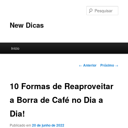
Pular
para
Pesqu
o
conteúdo
New Dicas
principal
Menu
Início
principal
Navegação
←
Anterior
Próximo
→
de
posts
10 Formas de Reaproveitar
a Borra de Café no Dia a
Dia!
Publicado em
20 de junho de 2022