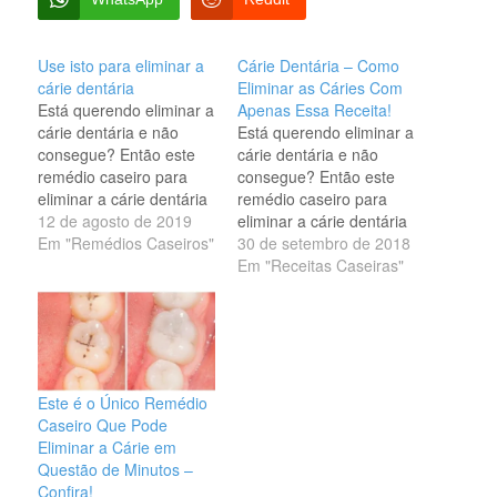
Use isto para eliminar a
Cárie Dentária – Como
cárie dentária
Eliminar as Cáries Com
Está querendo eliminar a
Apenas Essa Receita!
cárie dentária e não
Está querendo eliminar a
consegue? Então este
cárie dentária e não
remédio caseiro para
consegue? Então este
eliminar a cárie dentária
remédio caseiro para
com certeza vai ajudar
12 de agosto de 2019
eliminar a cárie dentária
você. Além do mais,
Em "Remédios Caseiros"
com certeza vai ajudar
30 de setembro de 2018
lembra de que, quando
você. Além do mais,
Em "Receitas Caseiras"
crianças, fomos
lembra de que, quando
constantemente
crianças, fomos
repreendidos por comer
constantemente
muitos doces ou
repreendidos por comer
chocolates e sempre nos
muitos doces ou
lembraram de escovar
chocolates e sempre nos
Este é o Único Remédio
os dentes antes de…
lembraram de escovar
Caseiro Que Pode
os dentes antes de…
Eliminar a Cárie em
Questão de Minutos –
Confira!