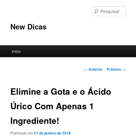
Pular
para
Pesqu
o
conteúdo
New Dicas
principal
Menu
Início
principal
Navegação
←
Anterior
Próximo
→
de
posts
Elimine a Gota e o Ácido
Úrico Com Apenas 1
Ingrediente!
Publicado em
21 de janeiro de 2018