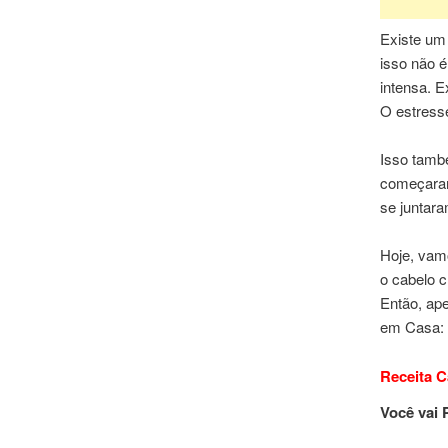
Existe um
isso não 
intensa. 
O estresse
Isso tamb
começaram
se juntar
Hoje, vam
o cabelo 
Então, ap
em Casa:
Receita C
Você vai 