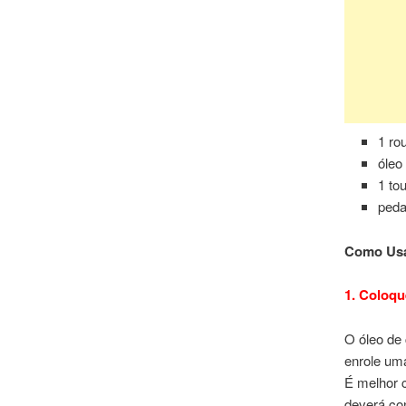
1 ro
óleo
1 to
peda
Como Usa
1. Coloqu
O óleo de
enrole uma
É melhor 
deverá co