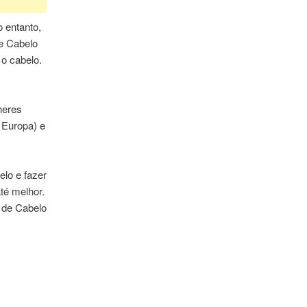
 entanto,
e Cabelo
o cabelo.
heres
 Europa) e
lo e fazer
té melhor.
 de Cabelo