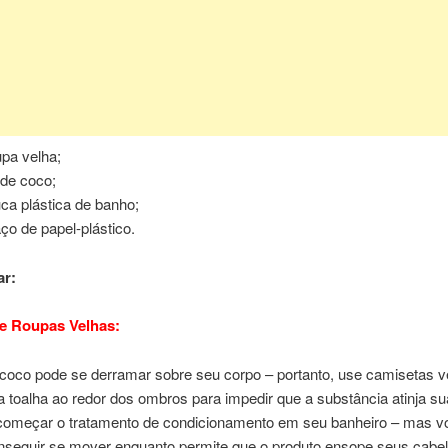
upa velha;
 de coco;
uca plástica de banho;
ço de papel-plástico.
r:
e Roupas Velhas:
 coco pode se derramar sobre seu corpo – portanto, use camisetas v
 toalha ao redor dos ombros para impedir que a substância atinja su
começar o tratamento de condicionamento em seu banheiro – mas v
nseguir se mover enquanto permite que o produto ensope seus cabel