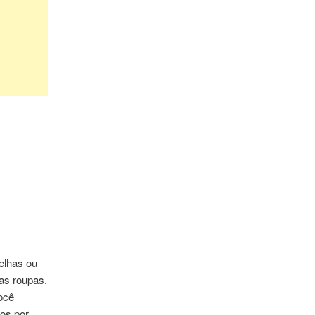
elhas ou
as roupas.
ocê
os por